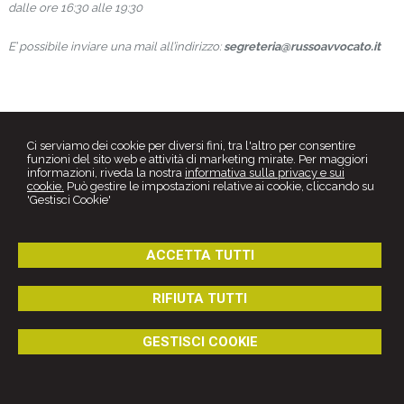
dalle ore 16:30 alle 19:30
E’ possibile inviare una mail all’indirizzo:
segreteria@russoavvocato.it
Ci serviamo dei cookie per diversi fini, tra l'altro per consentire
funzioni del sito web e attività di marketing mirate. Per maggiori
informazioni, riveda la nostra
informativa sulla privacy e sui
cookie.
Può gestire le impostazioni relative ai cookie, cliccando su
'Gestisci Cookie'
Piazza Padre Pio, 68 -
Foggia
71121
,
FG
ACCETTA TUTTI
Tel.
0881889033
Fax
0881889033
© 2026 Copyright Studio Legale Russo. Tutti i diritti riservati | P.IVA
03170180719 |
Gestisci Cookie
-
Sitemap
-
Privacy
-
Cookie policy
-
RIFIUTA TUTTI
Credits
GESTISCI COOKIE