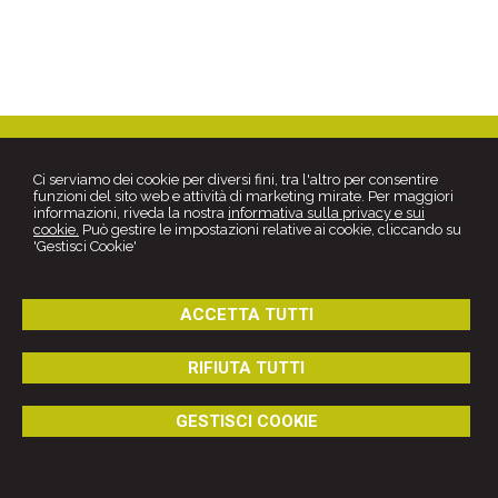
Piazza Padre Pio, 68 -
Foggia
71121
,
FG
Tel.
0881889033
Fax
0881889033
Ci serviamo dei cookie per diversi fini, tra l'altro per consentire
© 2026 Copyright Studio Legale Russo. Tutti i diritti riservati | P.IVA
funzioni del sito web e attività di marketing mirate. Per maggiori
03170180719 |
Gestisci Cookie
-
Sitemap
-
Privacy
-
Cookie policy
-
informazioni, riveda la nostra
informativa sulla privacy e sui
Credits
cookie.
Può gestire le impostazioni relative ai cookie, cliccando su
'Gestisci Cookie'
ACCETTA TUTTI
RIFIUTA TUTTI
GESTISCI COOKIE