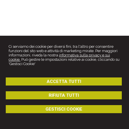
Piazza Padre Pio, 68 -
Foggia
71121
,
FG
Ci serviamo dei cookie per diversi fini, tra l'altro per consentire
Tel.
0881889033
Fax
0881889033
funzioni del sito web e attività di marketing mirate. Per maggiori
© 2026 Copyright Studio Legale Russo. Tutti i diritti riservati | P.IVA
informazioni, riveda la nostra
informativa sulla privacy e sui
03170180719 |
Gestisci Cookie
-
Sitemap
-
Privacy
-
Cookie policy
-
cookie.
Può gestire le impostazioni relative ai cookie, cliccando su
Credits
'Gestisci Cookie'
ACCETTA TUTTI
RIFIUTA TUTTI
GESTISCI COOKIE